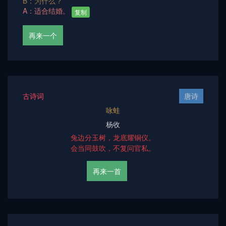
B：为什么？
A：适合结婚。
复制
再来一个
古诗词
唐诗
咏蛙
杨收
兔边分玉树，龙底耀铜仪。
会当同鼓吹，不复问官私。
再来一首