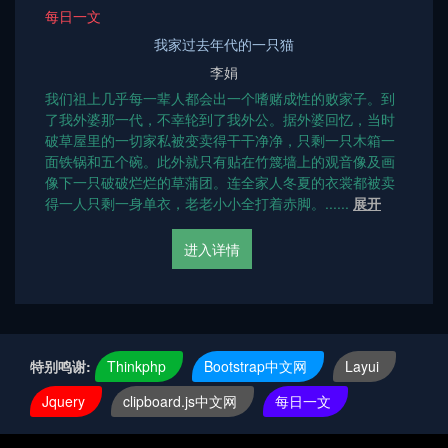
每日一文
我家过去年代的一只猫
李娟
我们祖上几乎每一辈人都会出一个嗜赌成性的败家子。到
了我外婆那一代，不幸轮到了我外公。据外婆回忆，当时
破草屋里的一切家私被变卖得干干净净，只剩一只木箱一
面铁锅和五个碗。此外就只有贴在竹篾墙上的观音像及画
像下一只破破烂烂的草蒲团。连全家人冬夏的衣裳都被卖
得一人只剩一身单衣，老老小小全打着赤脚。......
展开
进入详情
特别鸣谢:
Thinkphp
Bootstrap中文网
Layui
Jquery
clipboard.js中文网
每日一文